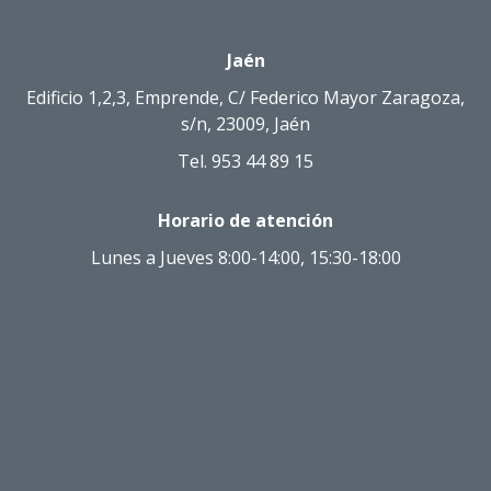
Jaén
Edificio 1,2,3, Emprende,
C/ Federico Mayor Zaragoza,
s/n,
23009, Jaén
Tel. 953 44 89 15
Horario de atención
Lunes a Jueves 8:00-14:00, 15:30-18:00
Viernes 8:00-15:00
Horario especial
24 y 31 de diciembre y 5 de enero
9:00-14:00
Horario de verano